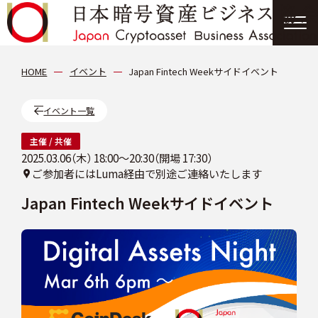
協会について
HOME
イベント
Japan Fintech Weekサイドイベント
分科会
イベント一覧
主催
/
共催
会員紹介
2025.03.06（木）
18:00〜20:30（開場 17:30）
ご参加者にはLuma経由で別途ご連絡いたします
ニュース
Japan Fintech Weekサイドイベント
提言・報告書
イベント情報