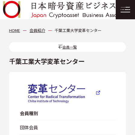
協会について
HOME
会員紹介
千葉工業大学変革センター
分科会
会員一覧
千葉工業大学変革センター
会員紹介
ニュース
提言・報告書
会員種別
イベント情報
団体会員