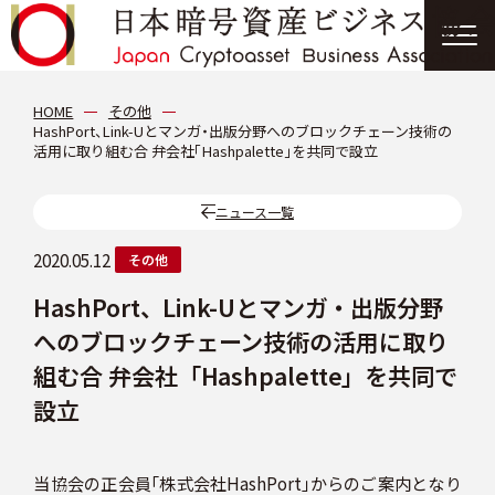
協会について
HOME
その他
HashPort、Link-Uとマンガ・出版分野へのブロックチェーン技術の
活用に取り組む合 弁会社「Hashpalette」を共同で設立
分科会
ニュース一覧
会員紹介
2020.05.12
その他
HashPort、Link-Uとマンガ・出版分野
ニュース
へのブロックチェーン技術の活用に取り
組む合 弁会社「Hashpalette」を共同で
提言・報告書
設立
イベント情報
当協会の正会員「株式会社HashPort」からのご案内となり