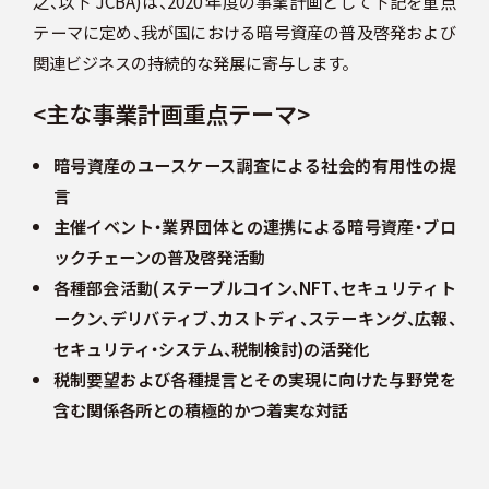
之、以下 JCBA)は、2020 年度の事業計画として下記を重点
スケジュール
テーマに定め、我が国における暗号資産の普及啓発および
関連ビジネスの持続的な発展に寄与します。
<主な事業計画重点テーマ>
JP
暗号資産のユースケース調査による社会的有用性の提
言
主催イベント・業界団体との連携による暗号資産・ブロ
ックチェーンの普及啓発活動
各種部会活動(ステーブルコイン、NFT、セキュリティト
ークン、デリバティブ、カストディ、ステーキング、広報、
セキュリティ・システム、税制検討)の活発化
税制要望および各種提言とその実現に向けた与野党を
含む関係各所との積極的かつ着実な対話