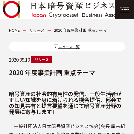
協会について
HOME
リリース
2020 年度事業計画 重点テーマ
分科会
ニュース一覧
2020.09.10
リリース
会員紹介
2020 年度事業計画 重点テーマ
ニュース
暗号資産の社会的有用性の発信、一般生活者が
正しい知識を身に着けられる機会提供、部会で
提言・報告書
の知見共有と提言要望を通じて暗号資産分野の
発展に寄与します!
イベント情報
一般社団法人日本暗号資産ビジネス協会(会長:廣末紀