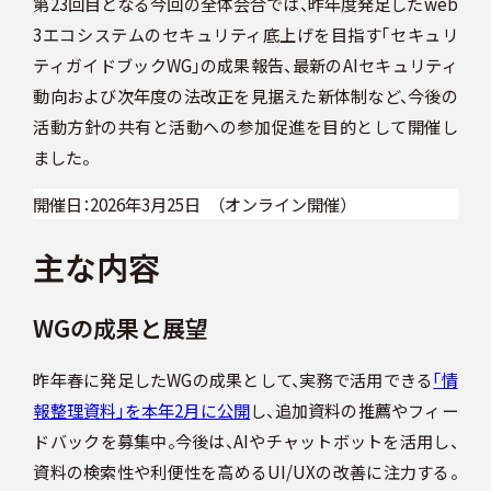
第23回目となる今回の全体会合では、昨年度発足したweb
スケジュール
3エコシステムのセキュリティ底上げを目指す「セキュリ
ティガイドブックWG」の成果報告、最新のAIセキュリティ
動向および次年度の法改正を見据えた新体制など、今後の
活動方針の共有と活動への参加促進を目的として開催し
JP
ました。
開催日：2026年3月25日 （オンライン開催）
主な内容
WGの成果と展望
昨年春に発足したWGの成果として、実務で活用できる
「情
報整理資料」を本年2月に公開
し、追加資料の推薦やフィー
ドバックを募集中。今後は、AIやチャットボットを活用し、
資料の検索性や利便性を高めるUI/UXの改善に注力する。