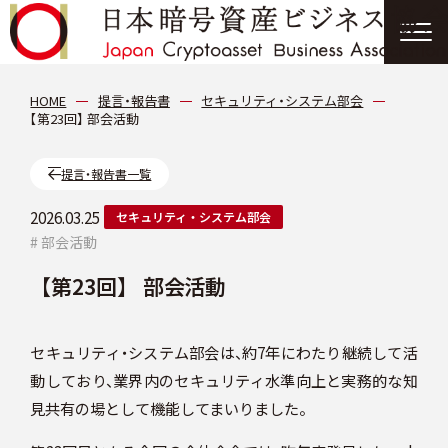
協会について
HOME
提言・報告書
セキュリティ・システム部会
【第23回】 部会活動
分科会
提言・報告書一覧
会員紹介
2026.03.25
セキュリティ・システム部会
# 部会活動
ニュース
【第23回】 部会活動
提言・報告書
セキュリティ・システム部会は、約7年にわたり継続して活
動しており、業界内のセキュリティ水準向上と実務的な知
イベント情報
見共有の場として機能してまいりました。