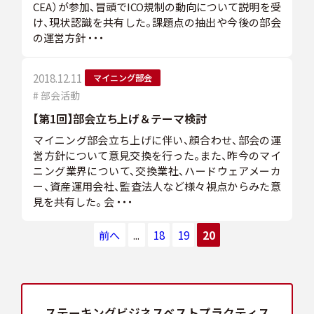
CEA）が参加、冒頭でICO規制の動向について説明を受
スケジュール
け、現状認識を共有した。課題点の抽出や今後の部会
の運営方針 ・・・
2018.12.11
マイニング部会
# 部会活動
JP
【第1回】部会立ち上げ＆テーマ検討
マイニング部会立ち上げに伴い、顔合わせ、部会の運
営方針について意見交換を行った。また、昨今のマイ
ニング業界について、交換業社、ハードウェアメーカ
ー、資産運用会社、監査法人など様々視点からみた意
見を共有した。 会 ・・・
前へ
...
18
19
20
ステーキングビジネス
ベストプラクティス