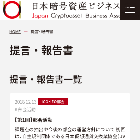
協会について
HOME
提言・報告書
提言・報告書
分科会
会員紹介
提言・報告書一覧
ニュース
2018.12.13
ICO・IEO部会
提言・報告書
# 部会活動
【第1回】部会活動
イベント情報
課題点の抽出や今後の部会の運営方針について 初回
は、自主規制団体である日本仮想通貨交換業協会（JV